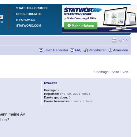
STATISTIK-FORUM.DE
SPSS-FORUM.DE
R-FORUM.DE
he
STATWORX.COM
Latex Generator
FAQ
Registrieren
Anmelden
5 Beiträge • Seite
1
von
1
EvaLotte
Beiträge:
20
Registriert:
Fr 7. Mai 2021, 08:21
Danke gegeben:
0
Danke bekommen:
0 mal in 0 Post
, wenn meine AV
aben?