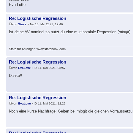
Eva Lotte
Re: Logistische Regression
von
Staxa
» Mo 10. Mai 2021, 19:46
Ist deine AV nominal so nutzt du eine multinomiale Regression (
mlogit
).
Stata für Anfänger: www.statabook.com
Re: Logistische Regression
von
EvaLotte
» Di 11. Mai 2021, 08:57
Danke!!
Re: Logistische Regression
von
EvaLotte
» Di 11. Mai 2021, 12:29
Noch eine kurze Nachfrage: Gelten bei mlogit die gleichen Vorraussetzu