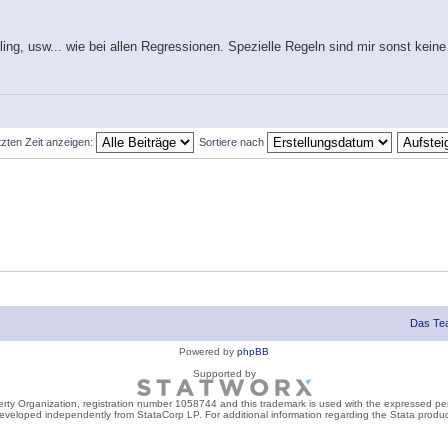
ng, usw... wie bei allen Regressionen. Spezielle Regeln sind mir sonst keine
tzten Zeit anzeigen:
Sortiere nach
Das Te
Powered by
phpBB
Supported by
perty Organization, registration number 1058744 and this trademark is used with the expressed per
developed independently from StataCorp LP. For additional information regarding the Stata product