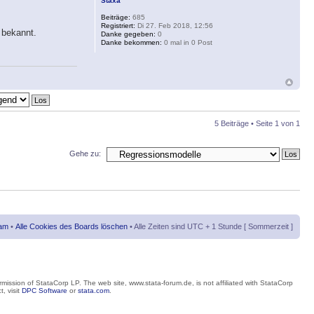
Staxa
Beiträge:
685
Registriert:
Di 27. Feb 2018, 12:56
 bekannt.
Danke gegeben:
0
Danke bekommen:
0 mal in 0 Post
5 Beiträge • Seite
1
von
1
Gehe zu:
am
•
Alle Cookies des Boards löschen
• Alle Zeiten sind UTC + 1 Stunde [ Sommerzeit ]
mission of StataCorp LP. The web site, www.stata-forum.de, is not affiliated with StataCorp
, visit
DPC Software
or
stata.com
.