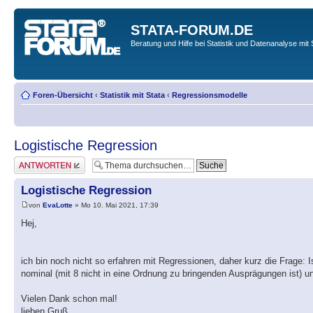
STATA-FORUM.DE
Beratung und Hilfe bei Statistik und Datenanalyse mit 
Foren-Übersicht
‹
Statistik mit Stata
‹
Regressionsmodelle
Logistische Regression
Antwort erstellen
Logistische Regression
von
EvaLotte
» Mo 10. Mai 2021, 17:39
Hej,
ich bin noch nicht so erfahren mit Regressionen, daher kurz die Frage: 
nominal (mit 8 nicht in eine Ordnung zu bringenden Ausprägungen ist) u
Vielen Dank schon mal!
lieben Gruß