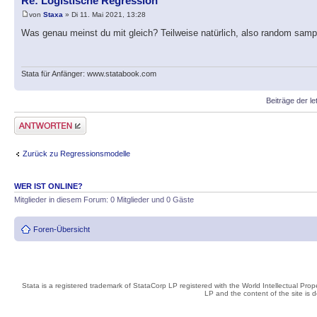
Re: Logistische Regression
von
Staxa
» Di 11. Mai 2021, 13:28
Was genau meinst du mit gleich? Teilweise natürlich, also random sampli
Stata für Anfänger: www.statabook.com
Beiträge der le
Antwort erstellen
Zurück zu Regressionsmodelle
WER IST ONLINE?
Mitglieder in diesem Forum: 0 Mitglieder und 0 Gäste
Foren-Übersicht
Stata is a registered trademark of StataCorp LP registered with the World Intellectual Pro
LP and the content of the site is 