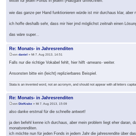
Mittel für jeden Fonds in jedem (Halb)jahr umrechnen.
wie das ganze per Hand funktionieren würde ist mir durchaus klar, aber 
ich hoffe deshalb sehr, dass mir hier jmd möglichst zeitnah einen Lösun
das wäre super...
Re: Monats- in Jahresrenditen
von
daniel
» Mi 7. Aug 2013, 14:51
Falls nur die richtige Vokabel fehlt, hier hilft -ameans- weiter.
Ansonsten bitte ein (leicht) replizierbares Beispiel.
Stata is an invented word, not an acronym, and should not appear with all letters capita
Re: Monats- in Jahresrenditen
von
DieKrake
» Mi 7. Aug 2013, 15:09
also danke erstmal für die schnelle antwort!
ja den befehl kenne ich durchaus, aber mein problem liegt eher daran, 
monatsrenditen.
ich möchte nun für jeden Fonds in jedem Jahr die jahresrendite über d