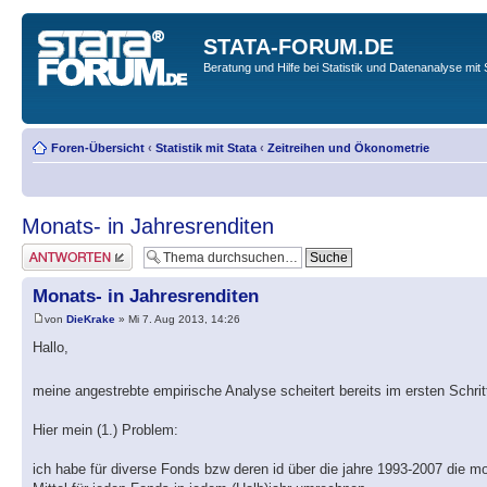
STATA-FORUM.DE
Beratung und Hilfe bei Statistik und Datenanalyse mit 
Foren-Übersicht
‹
Statistik mit Stata
‹
Zeitreihen und Ökonometrie
Monats- in Jahresrenditen
Antwort erstellen
Monats- in Jahresrenditen
von
DieKrake
» Mi 7. Aug 2013, 14:26
Hallo,
meine angestrebte empirische Analyse scheitert bereits im ersten Schr
Hier mein (1.) Problem:
ich habe für diverse Fonds bzw deren id über die jahre 1993-2007 die m