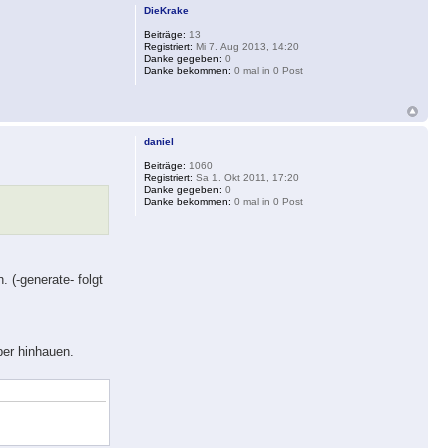
DieKrake
Beiträge:
13
Registriert:
Mi 7. Aug 2013, 14:20
Danke gegeben:
0
Danke bekommen:
0 mal in 0 Post
daniel
Beiträge:
1060
Registriert:
Sa 1. Okt 2011, 17:20
Danke gegeben:
0
Danke bekommen:
0 mal in 0 Post
. (-generate- folgt
ber hinhauen.