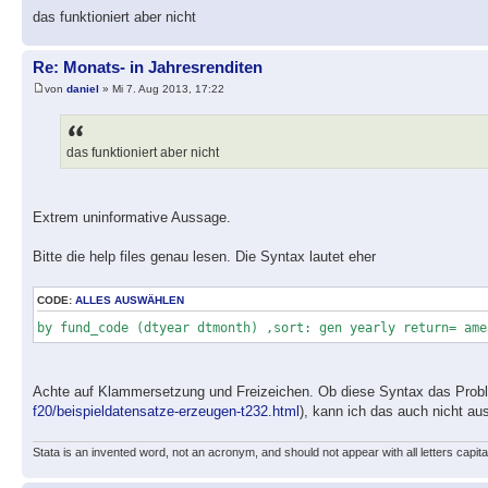
das funktioniert aber nicht
Re: Monats- in Jahresrenditen
von
daniel
» Mi 7. Aug 2013, 17:22
das funktioniert aber nicht
Extrem uninformative Aussage.
Bitte die help files genau lesen. Die Syntax lautet eher
CODE:
ALLES AUSWÄHLEN
by fund_code (dtyear dtmonth) ,sort: gen yearly return= ame
Achte auf Klammersetzung und Freizeichen. Ob diese Syntax das Problem lö
f20/beispieldatensatze-erzeugen-t232.html
), kann ich das auch nicht au
Stata is an invented word, not an acronym, and should not appear with all letters capita