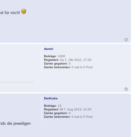
iel für mich!
daniel
Beiträge:
1060
Registriert:
Sa 1. Okt 2011, 17:20
Danke gegeben:
0
Danke bekommen:
0 mal in 0 Post
DieKrake
Beiträge:
13
Registriert:
Mi 7. Aug 2013, 14:20
Danke gegeben:
0
Danke bekommen:
0 mal in 0 Post
ds die jeweiligen