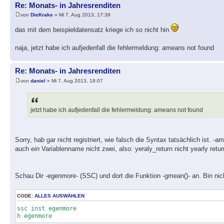
Re: Monats- in Jahresrenditen
von
DieKrake
» Mi 7. Aug 2013, 17:39
das mit dem beispieldatensatz kriege ich so nicht hin
naja, jetzt habe ich aufjedenfall die fehlermeldung: ameans not found
Re: Monats- in Jahresrenditen
von
daniel
» Mi 7. Aug 2013, 18:07
jetzt habe ich aufjedenfall die fehlermeldung: ameans not found
Sorry, hab gar nicht registriert, wie falsch die Syntax tatsächlich ist. -
auch
ein
Variablenname nicht zwei, also: yeraly_return nicht yearly retur
Schau Dir -egenmore- (SSC) und dort die Funktion -gmean()- an. Bin nicht 
CODE:
ALLES AUSWÄHLEN
ssc inst egenmore
h egenmore