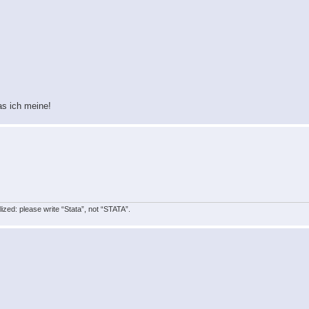
as ich meine!
lized: please write “Stata”, not “STATA”.