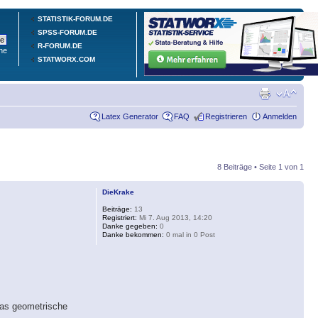
STATISTIK-FORUM.DE
SPSS-FORUM.DE
R-FORUM.DE
he
STATWORX.COM
Latex Generator
FAQ
Registrieren
Anmelden
8 Beiträge • Seite
1
von
1
DieKrake
Beiträge:
13
Registriert:
Mi 7. Aug 2013, 14:20
Danke gegeben:
0
Danke bekommen:
0 mal in 0 Post
 das geometrische