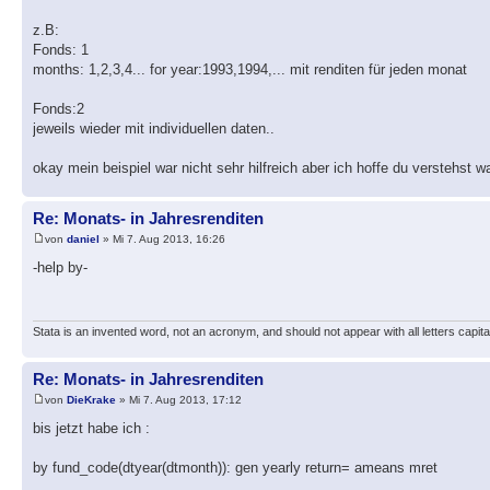
z.B:
Fonds: 1
months: 1,2,3,4... for year:1993,1994,... mit renditen für jeden monat
Fonds:2
jeweils wieder mit individuellen daten..
okay mein beispiel war nicht sehr hilfreich aber ich hoffe du verstehst w
Re: Monats- in Jahresrenditen
von
daniel
» Mi 7. Aug 2013, 16:26
-help by-
Stata is an invented word, not an acronym, and should not appear with all letters capita
Re: Monats- in Jahresrenditen
von
DieKrake
» Mi 7. Aug 2013, 17:12
bis jetzt habe ich :
by fund_code(dtyear(dtmonth)): gen yearly return= ameans mret