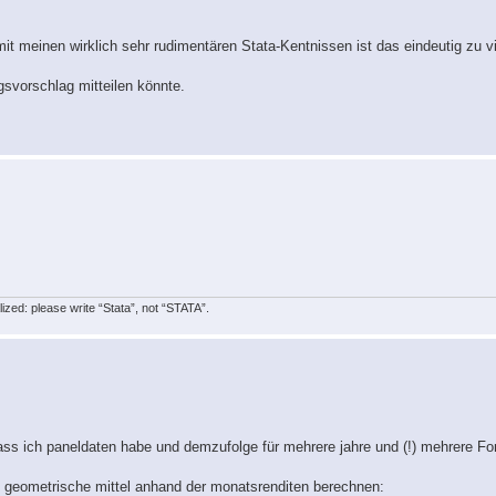
mit meinen wirklich sehr rudimentären Stata-Kentnissen ist das eindeutig zu v
gsvorschlag mitteilen könnte.
lized: please write “Stata”, not “STATA”.
dass ich paneldaten habe und demzufolge für mehrere jahre und (!) mehrere Fon
as geometrische mittel anhand der monatsrenditen berechnen: