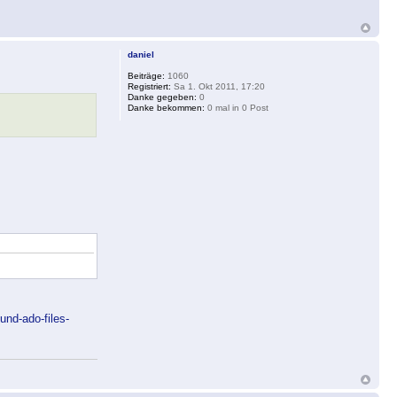
daniel
Beiträge:
1060
Registriert:
Sa 1. Okt 2011, 17:20
Danke gegeben:
0
Danke bekommen:
0 mal in 0 Post
und-ado-files-