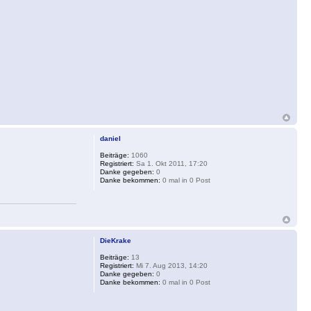
daniel
Beiträge:
1060
Registriert:
Sa 1. Okt 2011, 17:20
Danke gegeben:
0
Danke bekommen:
0 mal in 0 Post
DieKrake
Beiträge:
13
Registriert:
Mi 7. Aug 2013, 14:20
Danke gegeben:
0
Danke bekommen:
0 mal in 0 Post