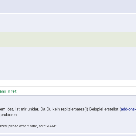
ans mret
st, ist mir unklar. Da Du kein replizierbares(!) Beispiel erstellst (
add-ons-
sprobieren.
lized: please write “Stata”, not “STATA”.