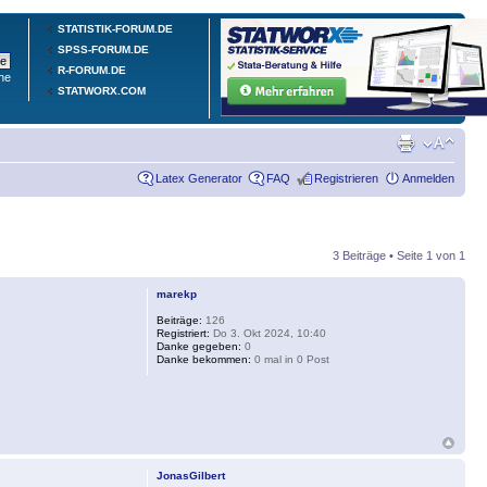
STATISTIK-FORUM.DE
SPSS-FORUM.DE
R-FORUM.DE
he
STATWORX.COM
Latex Generator
FAQ
Registrieren
Anmelden
3 Beiträge • Seite
1
von
1
marekp
Beiträge:
126
Registriert:
Do 3. Okt 2024, 10:40
Danke gegeben:
0
Danke bekommen:
0 mal in 0 Post
JonasGilbert