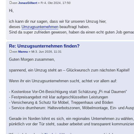
von
JonasGilbert
» Fr 4. Okt 2024, 17:50
Hi,
ich kann dir nur sagen, dass wir für unseren Umzug hier,
dieses
Umzugsunternehmen
beauftragt haben.
Sind da super zufrieden gewesen, haben da einen echt guten Job gemac
Re: Umzugsunternehmen finden?
von
Mannu
» Mi 3. Jun 2026, 11:31
Guten Morgen zusammen,
spannend, ein Umzug steht an – Glückwunsch zum nächsten Kapitel!
Wenn ihr ein Umzugsunternehmen sucht, achtet vor allem auf:
- Kostenlose Vor-Ort-Besichtigung statt Schätzung „Pi mal Daumen“
- Festpreisangebot mit klar aufgeschlüsselten Leistungen
- Versicherung & Schutz für Möbel, Treppenhaus und Böden
- Service drumherum: Halteverbotszonen, Möbelmontage, Ein- und Aus
Gerade im Norden lohnt es sich, ein regionales Unternehmen zu wählen,
pünktlich vor der Tür steht, sauber arbeitet und transparent kommunizier